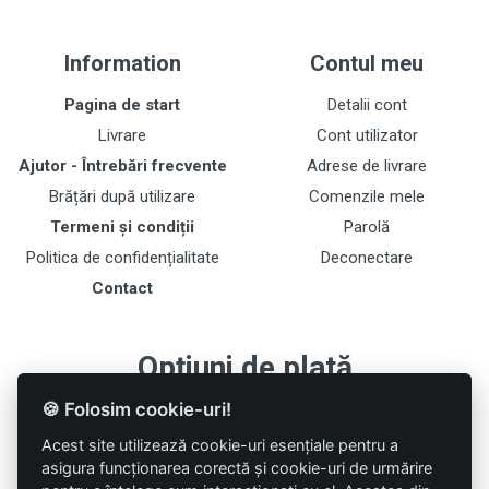
Information
Contul meu
Pagina de start
Detalii cont
Livrare
Cont utilizator
Ajutor - Întrebări frecvente
Adrese de livrare
Brățări după utilizare
Comenzile mele
Termeni și condiții
Parolă
Politica de confidențialitate
Deconectare
Contact
Opțiuni de plată
🍪 Folosim cookie-uri!
Acest site utilizează cookie-uri esențiale pentru a
asigura funcționarea corectă și cookie-uri de urmărire
Urmăriți-ne pe rețele de socializare