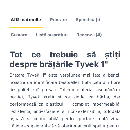
Află mai multe
Printare
Specificații
Culoare
Listă cu prețuri
Recenzii (4)
Tot ce trebuie să știți
despre brățările Tyvek 1"
Brățara Tyvek 1" este versiunea mai lată a benzii
noastre de identificare bestseller. Fabricată din fibre
de polietilenă presate într-un material asemănător
hârtiei, Tyvek arată și se simte ca hârtia, dar
performează ca plasticul — complet impermeabilă,
rezistentă, anti-sfâșiere și non-extensibilă, totodată
ușoară și confortabilă pentru purtare toată ziua.
Lățimea suplimentară vă oferă mai mult spațiu pentru