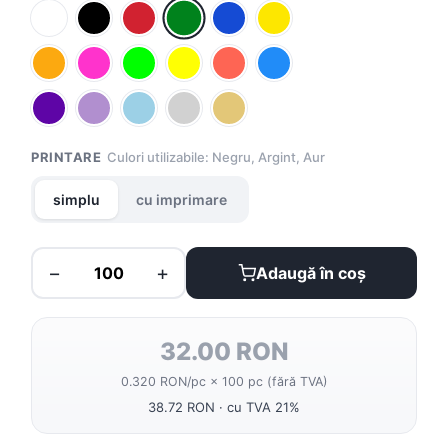
PRINTARE
Culori utilizabile: Negru, Argint, Aur
simplu
cu imprimare
−
+
Adaugă în coș
32.00 RON
0.320 RON/pc × 100 pc (fără TVA)
38.72 RON · cu TVA 21%