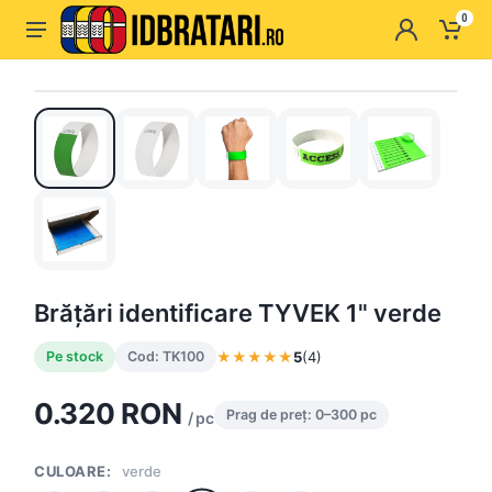
0
Brăţări identificare TYVEK 1" verde
★
★
★
★
★
5
(4)
Pe stock
Cod: TK100
0.320 RON
Prag de preț: 0–300 pc
/ pc
CULOARE:
verde