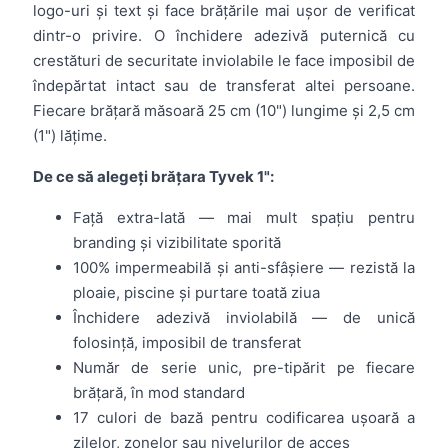
logo-uri și text și face brățările mai ușor de verificat
dintr-o privire. O închidere adezivă puternică cu
crestături de securitate inviolabile le face imposibil de
îndepărtat intact sau de transferat altei persoane.
Fiecare brățară măsoară 25 cm (10") lungime și 2,5 cm
(1") lățime.
De ce să alegeți brățara Tyvek 1":
Față extra-lată — mai mult spațiu pentru
branding și vizibilitate sporită
100% impermeabilă și anti-sfâșiere — rezistă la
ploaie, piscine și purtare toată ziua
Închidere adezivă inviolabilă — de unică
folosință, imposibil de transferat
Număr de serie unic, pre-tipărit pe fiecare
brățară, în mod standard
17 culori de bază pentru codificarea ușoară a
zilelor, zonelor sau nivelurilor de acces