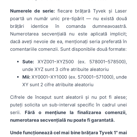
Numerele de serie:
fiecare brățară Tyvek și Laser
poartă un număr unic pre-tipărit — nu există două
brățări identice în comanda dumneavoastră.
Numerotarea secvențială nu este aplicată implicit;
dacă aveți nevoie de ea, menționați seria preferată în
comentariile comenzii. Sunt disponibile două formate:
Sute:
XYZ001–XYZ500 (ex. 578001–578500),
unde XYZ sunt 3 cifre atribuite aleatoriu
Mii:
XY0001–XY1000 (ex. 570001–571000), unde
XY sunt 2 cifre atribuite aleatoriu
Cifrele de început sunt aleatorii și nu pot fi alese;
puteți solicita un sub-interval specific în cadrul unei
serii.
Fără o mențiune la finalizarea comenzii,
numerotarea secvențială nu poate fi garantată.
Unde funcționează cel mai bine brățara Tyvek 1" mai