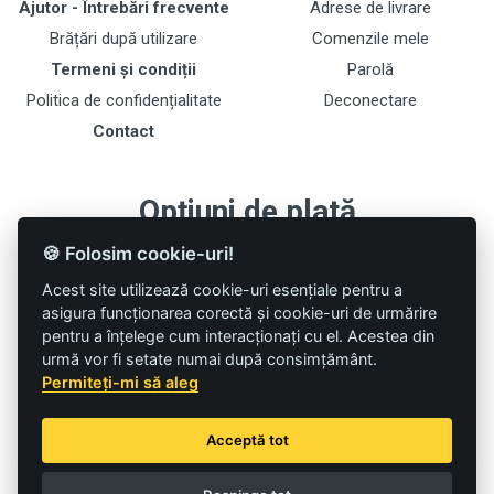
Ajutor - Întrebări frecvente
Adrese de livrare
Brățări după utilizare
Comenzile mele
Termeni și condiții
Parolă
Politica de confidențialitate
Deconectare
Contact
Opțiuni de plată
🍪 Folosim cookie-uri!
Acest site utilizează cookie-uri esențiale pentru a
asigura funcționarea corectă și cookie-uri de urmărire
Urmăriți-ne pe rețele de socializare
pentru a înțelege cum interacționați cu el. Acestea din
urmă vor fi setate numai după consimțământ.
Suntem prea ocupați pentru a fi pe Social Media. Poate într-o zi o vom
Permiteți-mi să aleg
face :)
Acceptă tot